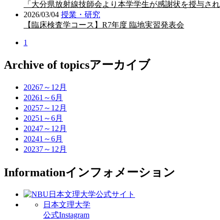
「大分県放射線技師会より本学学生が感謝状を授与され
2026/03/04
授業・研究
【臨床検査学コース】R7年度 臨地実習発表会
1
Archive of topics
アーカイブ
2026
7～12月
2026
1～6月
2025
7～12月
2025
1～6月
2024
7～12月
2024
1～6月
2023
7～12月
Information
インフォメーション
日本文理大学
公式Instagram