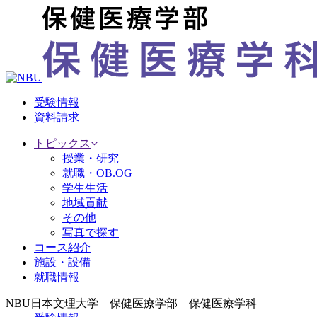
受験情報
資料請求
トピックス
授業・研究
就職・OB.OG
学生生活
地域貢献
その他
写真で探す
コース紹介
施設・設備
就職情報
NBU日本文理大学 保健医療学部 保健医療学科