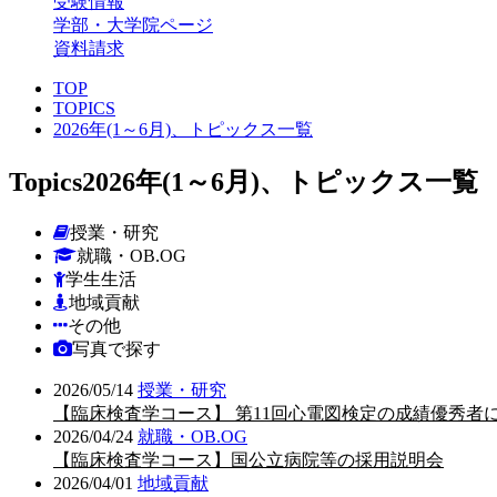
受験情報
学部・大学院ページ
資料請求
TOP
TOPICS
2026年(1～6月)、トピックス一覧
Topics
2026年(1～6月)、トピックス一覧
授業・研究
就職・OB.OG
学生生活
地域貢献
その他
写真で探す
2026/05/14
授業・研究
【臨床検査学コース】 第11回心電図検定の成績優秀者
2026/04/24
就職・OB.OG
【臨床検査学コース】国公立病院等の採用説明会
2026/04/01
地域貢献