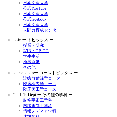
日本文理大学
公式YouTube
日本文理大学
公式facebook
日本文理大学
人間力育成センター
topics
ー トピックス ー
授業・研究
就職・OB.OG
学生生活
地域貢献
その他
course topics
ー コーストピックス ー
診療放射線学コース
臨床検査学コース
臨床医工学コース
OTHER Dept.
ー その他の学科 ー
航空宇宙工学科
機械電気工学科
情報メディア学科
建築学科